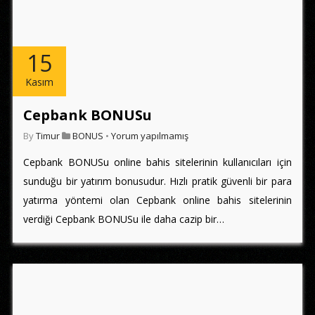
15
Kasım
Cepbank BONUSu
By
Timur
BONUS
•
Yorum yapılmamış
Cepbank BONUSu online bahis sitelerinin kullanıcıları için
sunduğu bir yatırım bonusudur. Hızlı pratik güvenli bir para
yatırma yöntemi olan Cepbank online bahis sitelerinin
verdiği Cepbank BONUSu ile daha cazip bir…