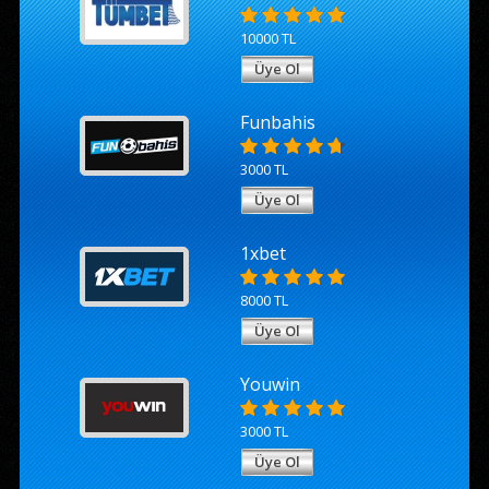
10000 TL
Üye Ol
Funbahis
3000 TL
Üye Ol
1xbet
8000 TL
Üye Ol
Youwin
3000 TL
Üye Ol