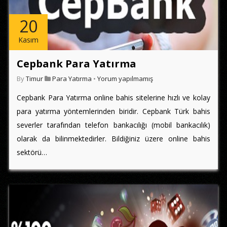
20
Kasım
Cepbank Para Yatırma
By
Timur
Para Yatırma
•
Yorum yapılmamış
Cepbank Para Yatırma online bahis sitelerine hızlı ve kolay
para yatırma yöntemlerinden biridir. Cepbank Türk bahis
severler tarafından telefon bankacılığı (mobil bankacılık)
olarak da bilinmektedirler. Bildiğiniz üzere online bahis
sektörü…