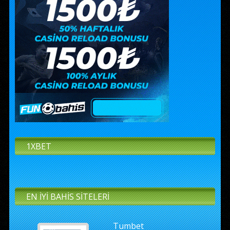
1XBET
EN İYI BAHIS SITELERI
Tumbet