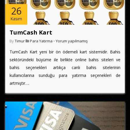
26
Kasım
TumCash Kart
By
Timur
Para Yatırma
•
Yorum yapılmamış
TumCash Kart yeni bir ön ödemeli kart sistemidir. Bahis
sektöründeki büyüme ile birlikte online bahis siteleri ve
bahis seçenekleri artıkça canlı bahis sitelerinin
kullanıcılarına sunduğu para yatırma seçenekleri de
artmıştır….