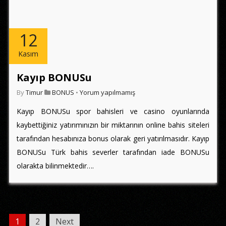
12
Kasım
Kayıp BONUSu
By
Timur
BONUS
•
Yorum yapılmamış
Kayıp BONUSu spor bahisleri ve casino oyunlarında
kaybettiğiniz yatırımınızın bir miktarının online bahis siteleri
tarafından hesabınıza bonus olarak geri yatırılmasıdır. Kayıp
BONUSu Türk bahis severler tarafından iade BONUSu
olarakta bilinmektedir….
1
2
Next