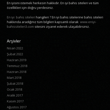
En iyisini istemek herkesin hakkıdır. En iyi bahis siteleri ve tüm
özellikleri için doğru yerdesiniz.
En iyi bahis siteleri
hangileri ? En iyi bahis sitelerine bahis siteleri
hakkında aradığınız tüm bilgileri kapsamlı olarak
www.eniyi-
bahissiteleri3.com
sitesini ziyaret ederek ulaşabilirsiniz.
Arşivler
Nisan 2022
Şubat 2022
Haziran 2019
Temmuz 2018
Haziran 2018
Mart 2018
Şubat 2018
Ocak 2018
Aralık 2017
Kasım 2017
Ağustos 2017