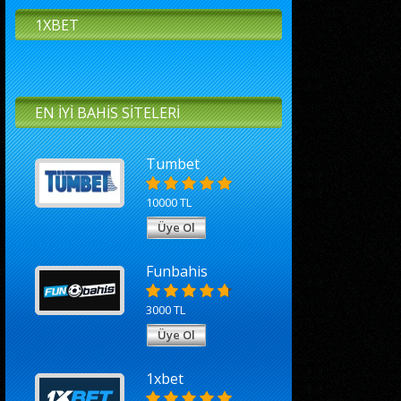
1XBET
EN İYI BAHIS SITELERI
Tumbet
10000 TL
Üye Ol
Funbahis
3000 TL
Üye Ol
1xbet