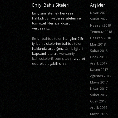
En İyi Bahis Siteleri
Arşivler
Nisan 2022
En iyisini istemek herkesin
hakkıdır. En iyi bahis siteleri ve
Şubat 2022
tüm özellikleri için doğru
Haziran 2019
yerdesiniz.
Temmuz 2018
Haziran 2018
En iyi bahis siteleri
hangileri ? En
iyi bahis sitelerine bahis siteleri
Mart 2018
hakkında aradığınız tüm bilgileri
Şubat 2018
kapsamlı olarak
www.eniyi-
Ocak 2018
bahissiteleri3.com
sitesini ziyaret
Aralık 2017
ederek ulaşabilirsiniz.
Kasım 2017
Ağustos 2017
Mayıs 2017
Nisan 2017
Şubat 2017
Ocak 2017
Aralık 2016
Mayıs 2015