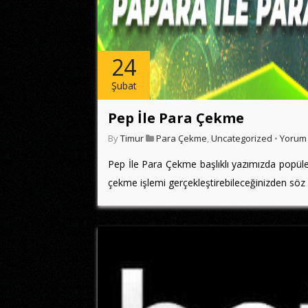
24
Şubat
Pep İle Para Çekme
By
Timur
Para Çekme
,
Uncategorized
•
Yorum
Pep İle Para Çekme başlıklı yazımızda popüler
çekme işlemi gerçekleştirebileceğinizden söz 