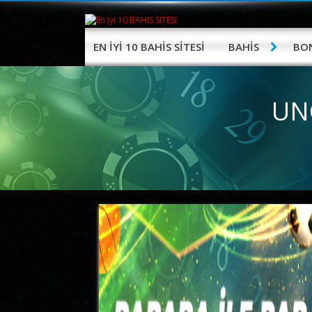
EN İYI 10 BAHIS SITESI
BAHIS
BO
UN