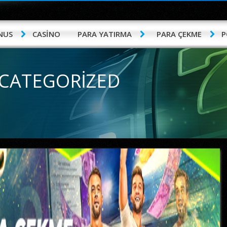
NUS
CASINO
PARA YATIRMA
PARA ÇEKME
P
CATEGORIZED